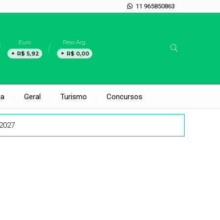
11 965850863
Euro
Peso Arg.
R$ 5,92
R$ 0,00
ia
Geral
Turismo
Concursos
 2027