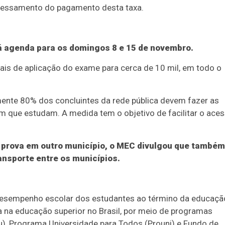
cessamento do pagamento desta taxa.
á agenda para os domingos 8 e 15 de novembro.
cais de aplicação do exame para cerca de 10 mil, em todo o
ente 80% dos concluintes da rede pública devem fazer as
m que estudam. A medida tem o objetivo de facilitar o ace
a prova em outro município, o MEC divulgou que também
ransporte entre os municípios.
 desempenho escolar dos estudantes ao término da educaçã
da na educação superior no Brasil, por meio de programas
u), Programa Universidade para Todos (Prouni) e Fundo de