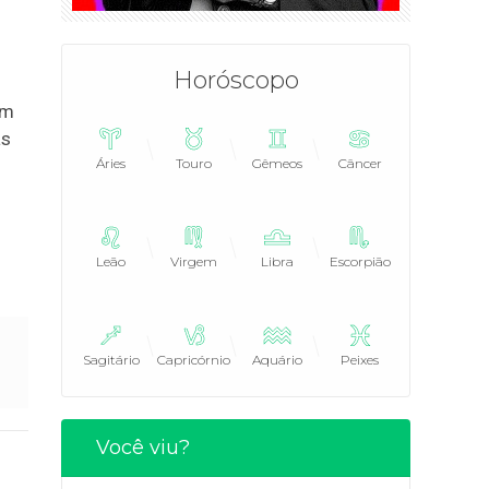
Horóscopo
om
as
Áries
Touro
Gêmeos
Câncer
Leão
Virgem
Libra
Escorpião
Sagitário
Capricórnio
Aquário
Peixes
Você viu?