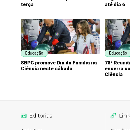
terça
até dia 6
Educação
Educação
SBPC promove Dia da Família na
78ª Reuni
Ciência neste sábado
encerra co
Ciência
Editorias
Lin