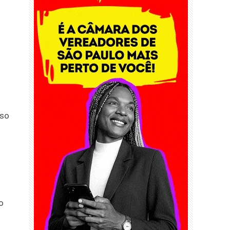
sso
o