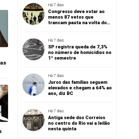
Há 7 dias
Congresso deve votar ao
menos 87 vetos que
trancam pauta na volta do
recesso
Há 7 dias
SP registra queda de 7,3%
no número de homicídios no
1º semestre
das
Há 7 dias
Juros das famílias seguem
elevados e chegam a 64% ao
ano, diz BC
Há 7 dias
Antiga sede dos Correios
no centro do Rio vai a leilão
nesta quinta
m