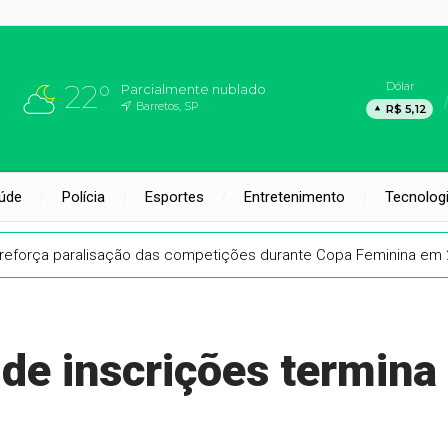
22°
Dólar
Parcialmente nublado
Barretos, SP
R$ 5,12
úde
Polícia
Esportes
Entretenimento
Tecnolog
reforça paralisação das competições durante Copa Feminina em
de inscrições termina