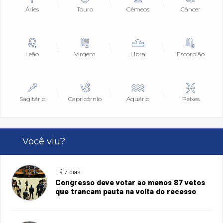
Áries
Touro
Gêmeos
Câncer
Leão
Virgem
Libra
Escorpião
Sagitário
Capricórnio
Aquário
Peixes
Você viu?
Há 7 dias
Congresso deve votar ao menos 87 vetos
que trancam pauta na volta do recesso