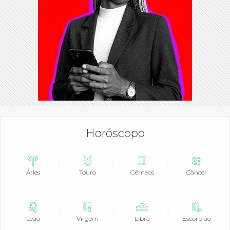
Horóscopo
Áries
Touro
Gêmeos
Câncer
Leão
Virgem
Libra
Escorpião