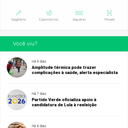
Sagitário
Capricórnio
Aquário
Peixes
Você viu?
Há 6 dias
Amplitude térmica pode trazer
complicações à saúde, alerta especialista
Há 7 dias
Partido Verde oficializa apoio à
candidatura de Lula à reeleição
Há 6 dias