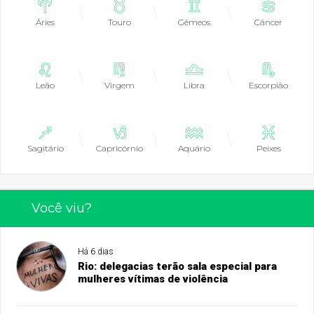
Áries
Touro
Gêmeos
Câncer
Leão
Virgem
Libra
Escorpião
Sagitário
Capricórnio
Aquário
Peixes
Você viu?
Há 6 dias
Rio: delegacias terão sala especial para
mulheres vítimas de violência