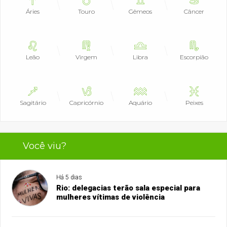
Áries
Touro
Gêmeos
Câncer
Leão
Virgem
Libra
Escorpião
Sagitário
Capricórnio
Aquário
Peixes
Você viu?
Há 5 dias
Rio: delegacias terão sala especial para
mulheres vítimas de violência