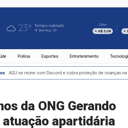
23°
Dólar
Tempo nublado
Barretos, SP
R$ 5,08
úde
Polícia
Esportes
Entretenimento
Tecnolog
 moderadas a fortes
anos da ONG Gerando
 atuação apartidária