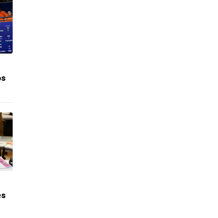
os
es