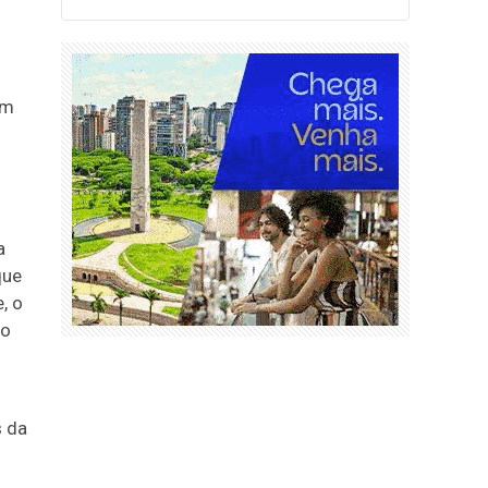
como acessar
em
a
que
, o
do
s da