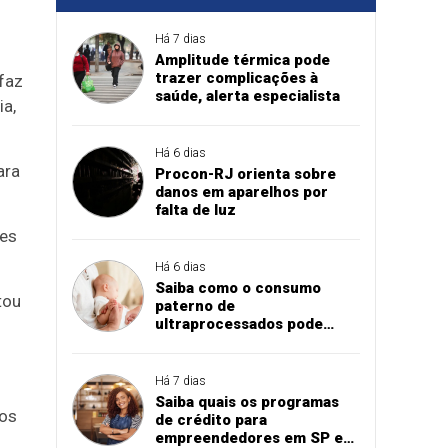
Há 7 dias
Amplitude térmica pode
trazer complicações à
faz
saúde, alerta especialista
ia,
Há 6 dias
ara
Procon-RJ orienta sobre
danos em aparelhos por
falta de luz
ões
Há 6 dias
Saiba como o consumo
tou
paterno de
ultraprocessados pode
influenciar peso do bebê ao
nascer
Há 7 dias
Saiba quais os programas
sos
de crédito para
empreendedores em SP e