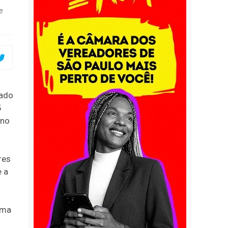
e
nado
5
 no
res
 a
uma