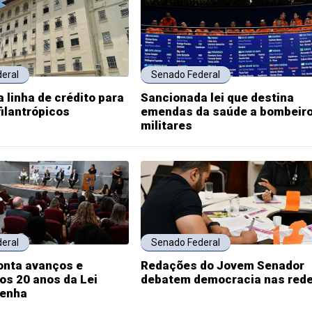
eral
Senado Federal
 linha de crédito para
Sancionada lei que destina
filantrópicos
emendas da saúde a bombeir
militares
eral
Senado Federal
onta avanços e
Redações do Jovem Senador
os 20 anos da Lei
debatem democracia nas red
Penha