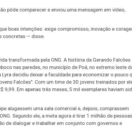
 não pôde comparecer e enviou uma mensagem em vídeo,
que boas intenções: exige compromisso, inovação e corag
s concretas — disse.
vida transformada pela ONG. A história da Gerando Falcões
oco nas paredes, no município de Poá, no extremo leste d
u Lyra decidiu deixar a faculdade para economizar o pouco 
"Jovens Falcões". Com um time de 30 jovens treinados por ele
 R$ 9,99. Em apenas três meses, 5 mil exemplares haviam si
uipe alugassem uma sala comercial e, depois, comprassem
NG. Segundo ele, a meta agora é tirar 1 milhão de pessoa
o de dialogar e trabalhar em conjunto com governos e