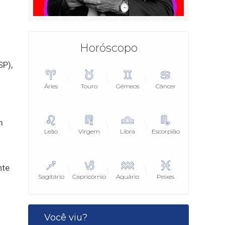
Horóscopo
SP),
Áries
Touro
Gêmeos
Câncer
m
Leão
Virgem
Libra
Escorpião
nte
Sagitário
Capricórnio
Aquário
Peixes
Você viu?