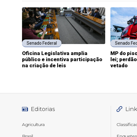
Senado Federal
Senado Fed
Oficina Legislativa amplia
MP do piso
público e incentiva participação
lei; perdã
na criação de leis
vetado
Editorias
Lin
Agricultura
Classific
Brasil
Enquetes