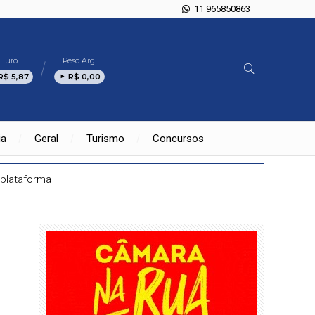
11 965850863
Euro
Peso Arg.
R$ 5,87
R$ 0,00
ia
Geral
Turismo
Concursos