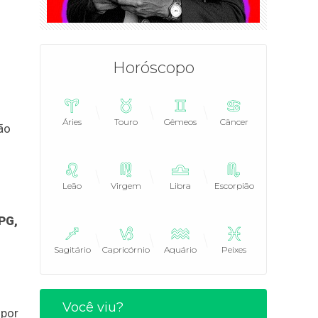
Horóscopo
Áries
Touro
Gêmeos
Câncer
ão
Leão
Virgem
Libra
Escorpião
PG,
Sagitário
Capricórnio
Aquário
Peixes
Você viu?
 por