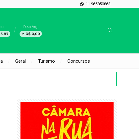
11 965850863
ro
Peso Arg.
 5,87
R$ 0,00
ia
Geral
Turismo
Concursos