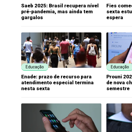
Saeb 2025: Brasil recupera nível
Fies come
pré-pandemia, mas ainda tem
sexta estu
gargalos
espera
Educação
Educação
Enade: prazo de recurso para
Prouni 202
atendimento especial termina
de nova c
nesta sexta
semestre