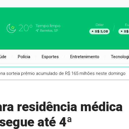
20°
Dólar
Eu
Tempo limpo
Barretos, SP
R$ 5,08
R$
úde
Polícia
Esportes
Entretenimento
Tecnolog
na sorteia prêmio acumulado de R$ 165 milhões neste domingo
ara residência médica
 segue até 4ª