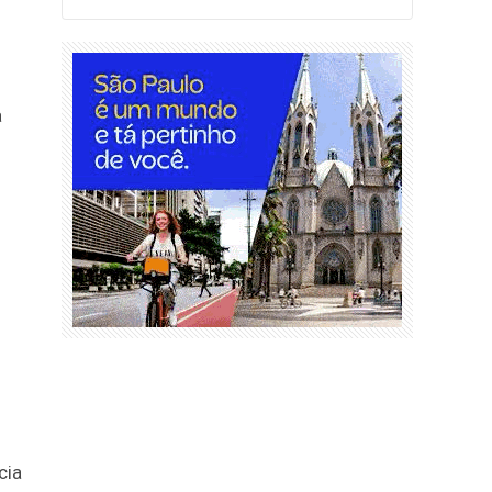
a
cia