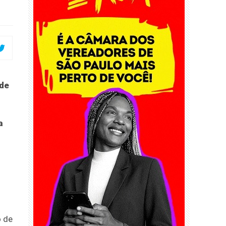
 de
a
o de