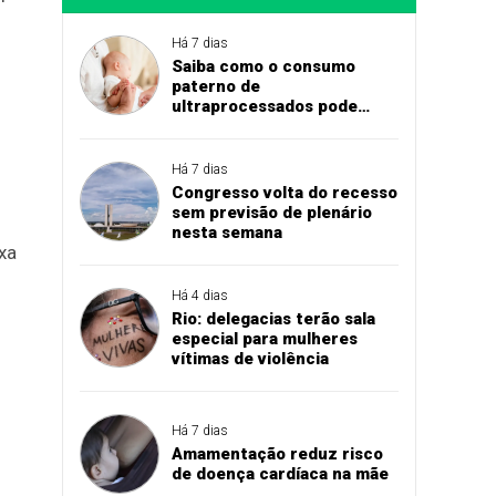
Há 7 dias
Saiba como o consumo
paterno de
ultraprocessados pode
influenciar peso do bebê ao
nascer
Há 7 dias
Congresso volta do recesso
sem previsão de plenário
nesta semana
xa
Há 4 dias
Rio: delegacias terão sala
especial para mulheres
vítimas de violência
Há 7 dias
Amamentação reduz risco
de doença cardíaca na mãe