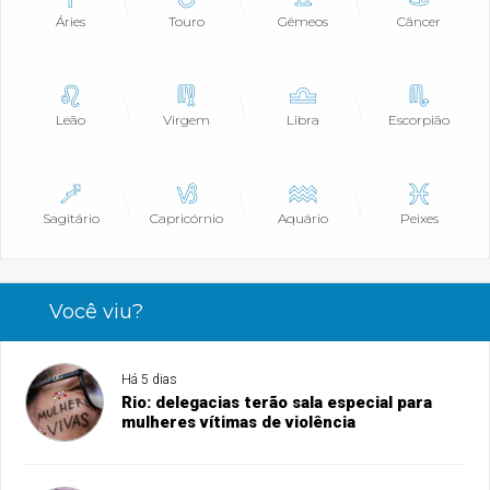
Áries
Touro
Gêmeos
Câncer
Leão
Virgem
Libra
Escorpião
Sagitário
Capricórnio
Aquário
Peixes
Você viu?
Há 5 dias
Rio: delegacias terão sala especial para
mulheres vítimas de violência