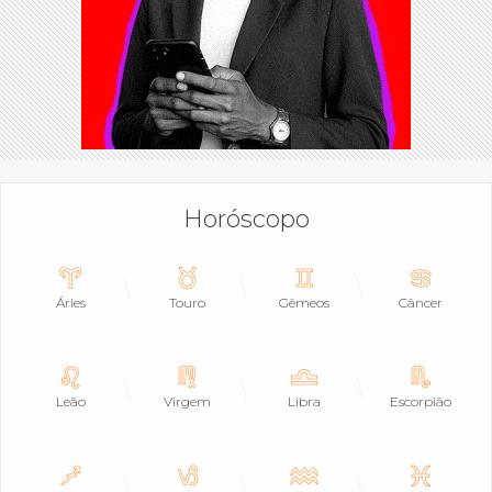
Horóscopo
Áries
Touro
Gêmeos
Câncer
Leão
Virgem
Libra
Escorpião