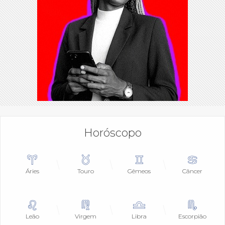
Horóscopo
Áries
Touro
Gêmeos
Câncer
Leão
Virgem
Libra
Escorpião