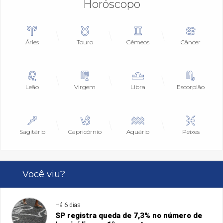
Horóscopo
Áries
Touro
Gêmeos
Câncer
Leão
Virgem
Libra
Escorpião
Sagitário
Capricórnio
Aquário
Peixes
Você viu?
Há 6 dias
SP registra queda de 7,3% no número de