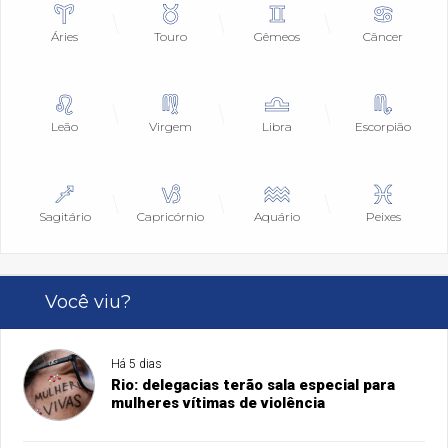
Áries
Touro
Gêmeos
Câncer
Leão
Virgem
Libra
Escorpião
Sagitário
Capricórnio
Aquário
Peixes
Você viu?
Há 5 dias
Rio: delegacias terão sala especial para
mulheres vítimas de violência