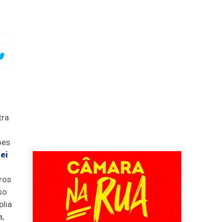
tra
ões
ei
ros
so
plia
a,