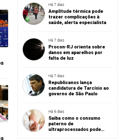
Há 7 dias
Amplitude térmica pode
trazer complicações à
saúde, alerta especialista
Há 7 dias
Procon-RJ orienta sobre
danos em aparelhos por
falta de luz
os
Há 7 dias
Republicanos lança
candidatura de Tarcísio ao
governo de São Paulo
Há 6 dias
Saiba como o consumo
paterno de
ultraprocessados pode
influenciar peso do bebê ao
es