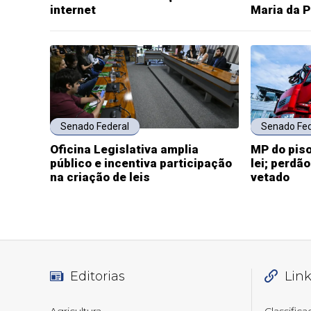
internet
Maria da 
Senado Federal
Senado Fed
Oficina Legislativa amplia
MP do piso
público e incentiva participação
lei; perdã
na criação de leis
vetado
Editorias
Lin