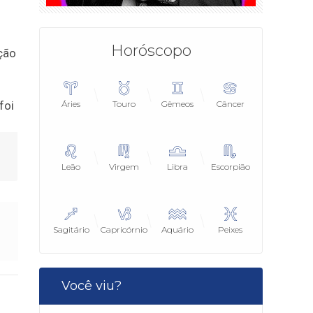
Horóscopo
ção
Áries
Touro
Gêmeos
Câncer
Leão
Virgem
Libra
Escorpião
Sagitário
Capricórnio
Aquário
Peixes
Você viu?