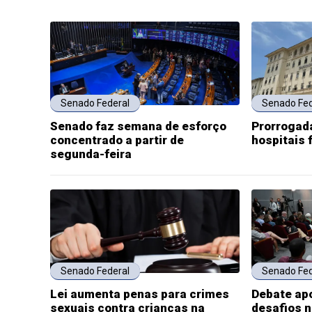
Senado Federal
Senado Fed
Senado faz semana de esforço
Prorrogada
concentrado a partir de
hospitais 
segunda-feira
Senado Federal
Senado Fed
Lei aumenta penas para crimes
Debate ap
sexuais contra crianças na
desafios n