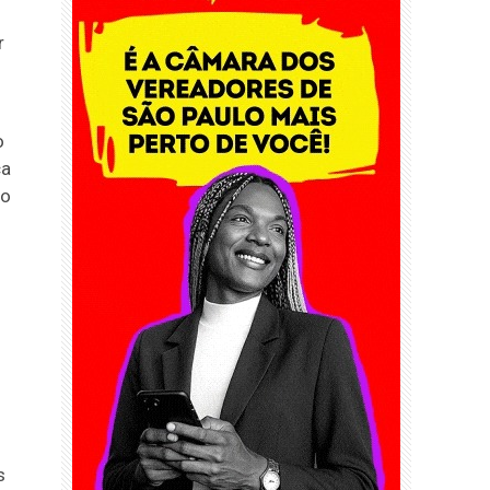
r
o
ça
do
s