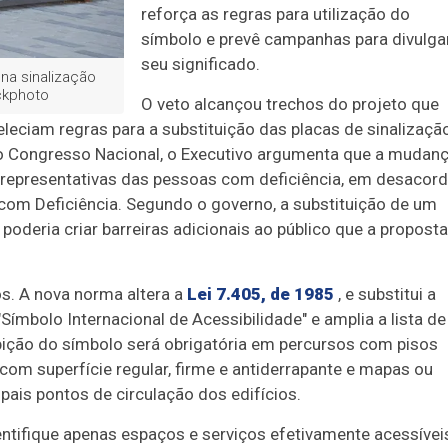
reforça as regras para utilização do
símbolo e prevê campanhas para divulga
seu significado.
na sinalização
ockphoto
O veto alcançou trechos do projeto que
leciam regras para a substituição das placas de sinalizaçã
Congresso Nacional, o Executivo argumenta que a mudan
 representativas das pessoas com deficiência, em desacor
om Deficiência. Segundo o governo, a substituição de um
deria criar barreiras adicionais ao público que a proposta
s. A nova norma altera a
Lei 7.405, de 1985
, e substitui a
Símbolo Internacional de Acessibilidade" e amplia a lista de
xibição do símbolo será obrigatória em percursos com pisos
o com superfície regular, firme e antiderrapante e mapas ou
ais pontos de circulação dos edifícios.
ntifique apenas espaços e serviços efetivamente acessívei