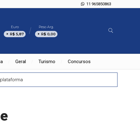
11 965850863
Euro
Peso Arg.
R$ 5,87
R$ 0,00
ia
Geral
Turismo
Concursos
plataforma
de