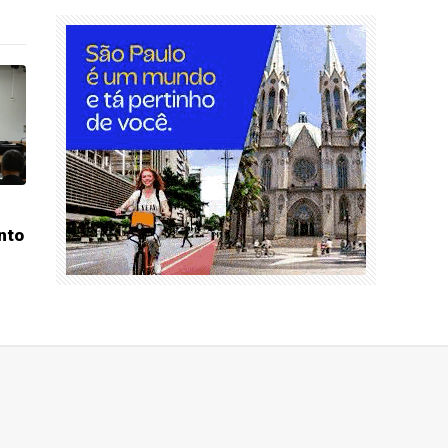
nascer
nto