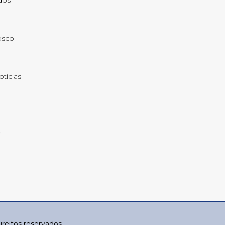
ados
osco
otícias
reitos reservados