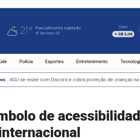
21°
Dólar
Parcialmente nublado
Barretos, SP
R$ 5,08
úde
Polícia
Esportes
Entretenimento
Tecnolog
nos
AGU se reúne com Discord e cobra proteção de crianças na 
mbolo de acessibilida
internacional