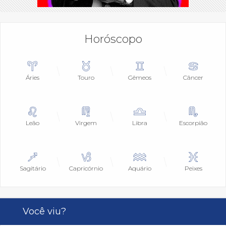
Horóscopo
Áries
Touro
Gêmeos
Câncer
Leão
Virgem
Libra
Escorpião
Sagitário
Capricórnio
Aquário
Peixes
Você viu?