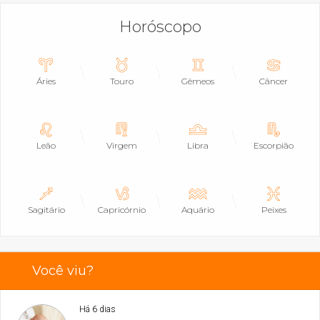
Horóscopo
Áries
Touro
Gêmeos
Câncer
Leão
Virgem
Libra
Escorpião
Sagitário
Capricórnio
Aquário
Peixes
Você viu?
Há 6 dias