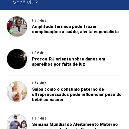
Você viu?
Há 7 dias
Amplitude térmica pode trazer
complicações à saúde, alerta especialista
Há 6 dias
Procon-RJ orienta sobre danos em
aparelhos por falta de luz
Há 6 dias
Saiba como o consumo paterno de
ultraprocessados pode influenciar peso do
bebê ao nascer
Há 7 dias
Semana Mundial do Aleitamento Materno