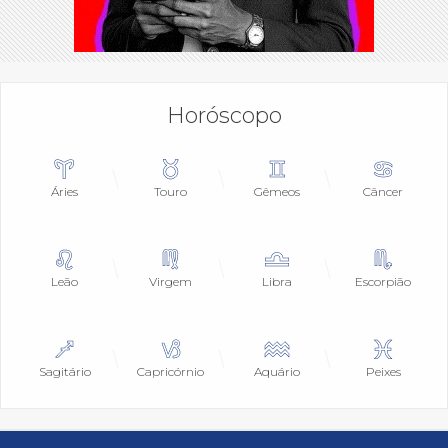
Horóscopo
Áries
Touro
Gêmeos
Câncer
Leão
Virgem
Libra
Escorpião
Sagitário
Capricórnio
Aquário
Peixes