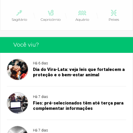
Sagitário
Capricórnio
Aquário
Peixes
Você viu?
Há 6 dias
Dia do Vira-Lata: veja leis que fortalecem a
proteção e o bem-estar animal
Há 7 dias
Fies: pré-selecionados têm até terça para
complementar informações
Há 7 dias