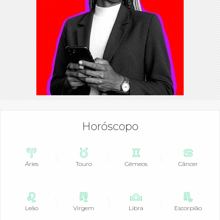
Horóscopo
Áries
Touro
Gêmeos
Câncer
Leão
Virgem
Libra
Escorpião