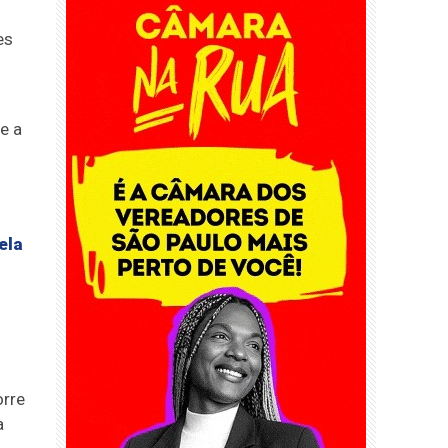
es
e a
ela
orre
a