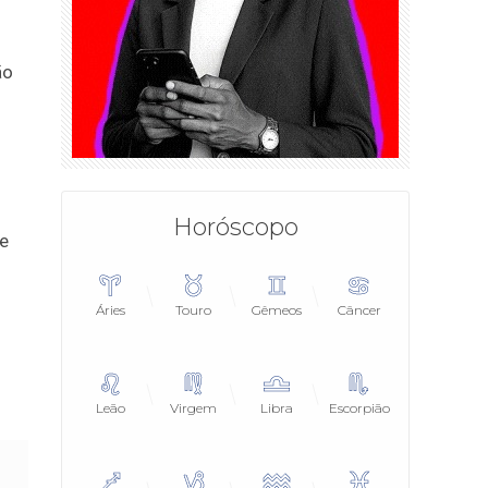
ão
Horóscopo
de
Áries
Touro
Gêmeos
Câncer
Leão
Virgem
Libra
Escorpião