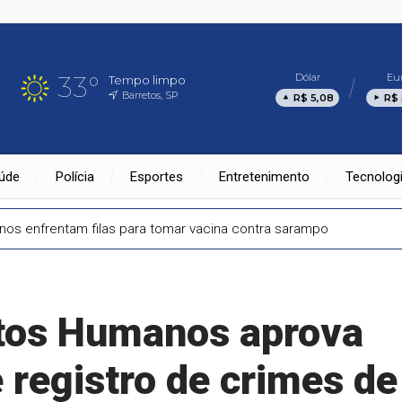
33°
Dólar
Eu
Tempo limpo
Barretos, SP
R$ 5,08
R$ 
úde
Polícia
Esportes
Entretenimento
Tecnolog
anos enfrentam filas para tomar vacina contra sarampo
itos Humanos aprova
 registro de crimes de