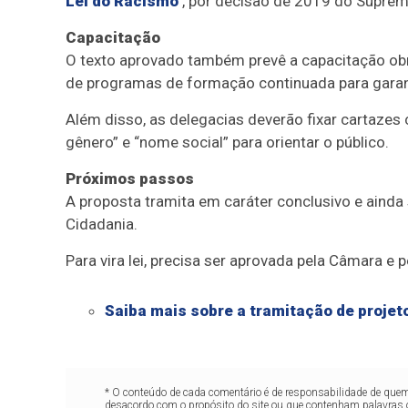
Lei do Racismo
, por decisão de 2019 do Supremo 
Capacitação
O texto aprovado também prevê a capacitação obr
de programas de formação continuada para garanti
Além disso, as delegacias deverão fixar cartazes 
gênero” e “nome social” para orientar o público.
Próximos passos
A proposta tramita em
caráter conclusivo
e ainda 
Cidadania.
Para vira lei, precisa ser aprovada pela Câmara e 
Saiba mais sobre a tramitação de projeto
* O conteúdo de cada comentário é de responsabilidade de quem 
desacordo com o propósito do site ou que contenham palavras 