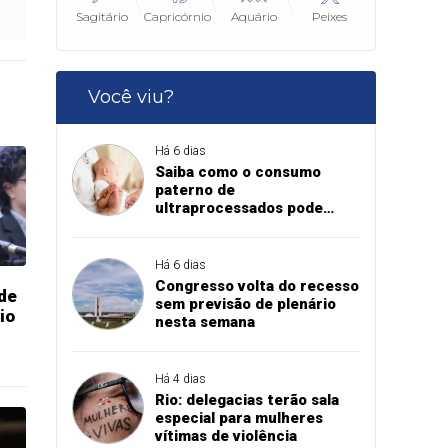
Sagitário
Capricórnio
Aquário
Peixes
Você viu?
Há 6 dias
Saiba como o consumo
paterno de
ultraprocessados pode
influenciar peso do bebê ao
nascer
Há 6 dias
Congresso volta do recesso
 de
sem previsão de plenário
io
nesta semana
Há 4 dias
Rio: delegacias terão sala
especial para mulheres
vítimas de violência