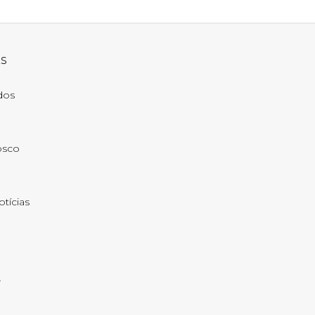
ks
ados
osco
otícias