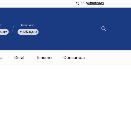
11 965850863
ro
Peso Arg.
5,87
R$ 0,00
ia
Geral
Turismo
Concursos