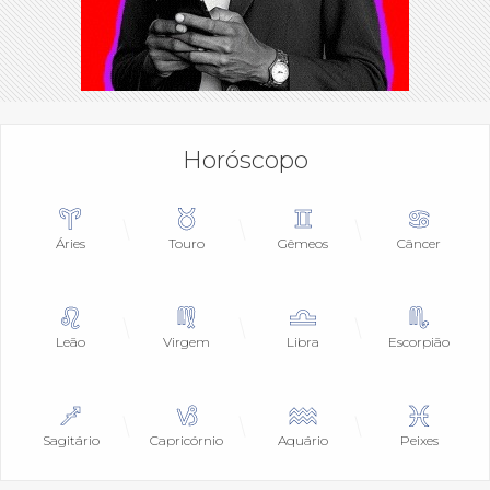
Horóscopo
Áries
Touro
Gêmeos
Câncer
Leão
Virgem
Libra
Escorpião
Sagitário
Capricórnio
Aquário
Peixes