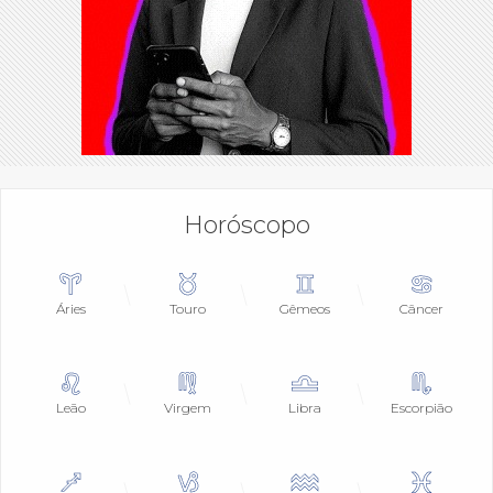
Horóscopo
Áries
Touro
Gêmeos
Câncer
Leão
Virgem
Libra
Escorpião