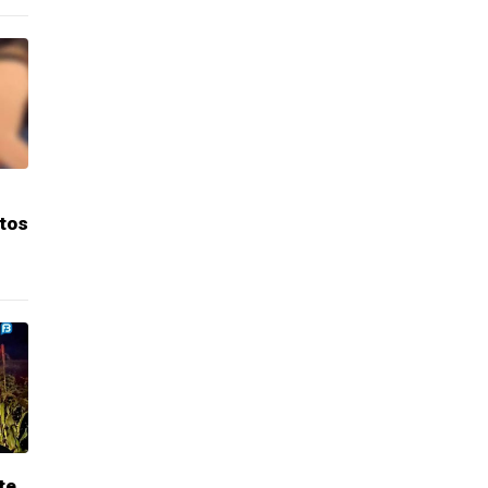
itos
te