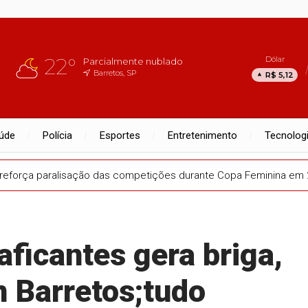
22°
Dólar
Parcialmente nublado
Barretos, SP
R$ 5,12
úde
Polícia
Esportes
Entretenimento
Tecnolog
reforça paralisação das competições durante Copa Feminina em
aficantes gera briga,
m Barretos;tudo