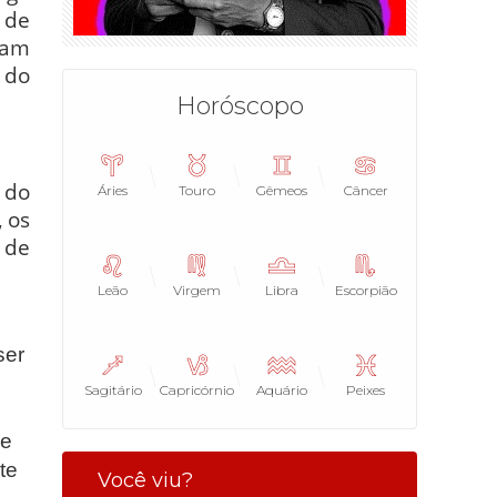
s de
riam
 do
Horóscopo
 do
Áries
Touro
Gêmeos
Câncer
 os
 de
Leão
Virgem
Libra
Escorpião
ser
Sagitário
Capricórnio
Aquário
Peixes
de
te
Você viu?