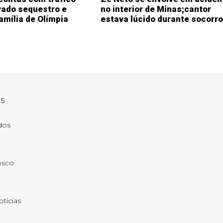
vado sequestro e
no interior de Minas;cantor
amília de Olímpia
estava lúcido durante socorro
ks
ados
osco
otícias