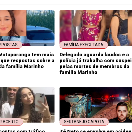
SPOSTAS
FAMÍLIA EXECUTADA
e Votuporanga tem mais
Delegado aguarda laudos e a
 que respostas sobre a
polícia já trabalha com suspe
da família Marinho
pelas mortes de membros da
familia Marinho
R ACERTO
SERTANEJO CAPOTA
contas com tráfico
Zé Neto se envolve em aciden