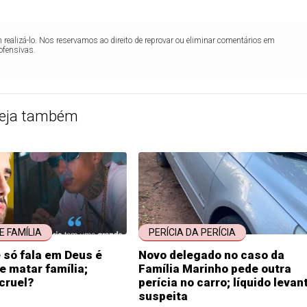
realizá-lo. Nos reservamos ao direito de reprovar ou eliminar comentários em
ofensivas.
eja também
E FAMÍLIA
PERÍCIA DA PERÍCIA
 só fala em Deus é
Novo delegado no caso da
e matar família;
Família Marinho pede outra
cruel?
perícia no carro; líquido levan
suspeita