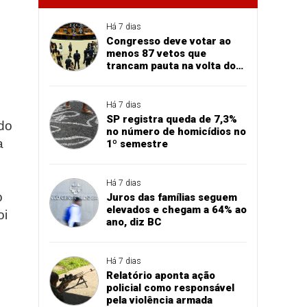
Há 7 dias
Congresso deve votar ao
menos 87 vetos que
trancam pauta na volta do
recesso
Há 7 dias
SP registra queda de 7,3%
do
no número de homicídios no
a
1º semestre
Há 7 dias
o
Juros das famílias seguem
elevados e chegam a 64% ao
oi
ano, diz BC
Há 7 dias
Relatório aponta ação
policial como responsável
pela violência armada