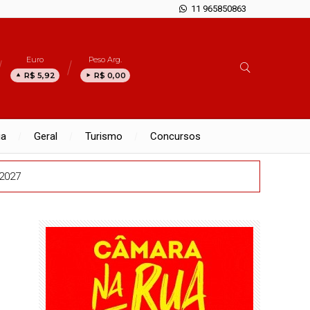
11 965850863
Euro
Peso Arg.
R$ 5,92
R$ 0,00
ia
Geral
Turismo
Concursos
 2027