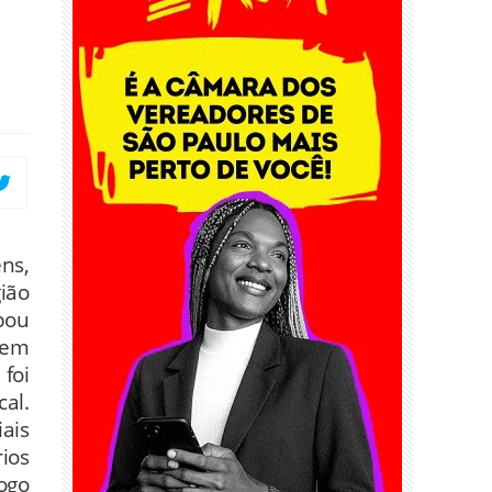
ns,
ião
bou
vem
 foi
al.
ais
ios
ogo