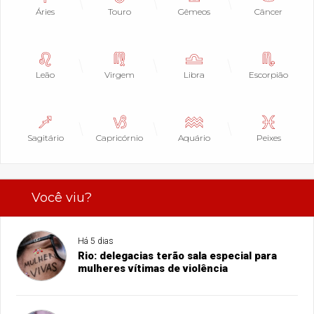
Áries
Touro
Gêmeos
Câncer
Leão
Virgem
Libra
Escorpião
Sagitário
Capricórnio
Aquário
Peixes
Você viu?
Há 5 dias
Rio: delegacias terão sala especial para
mulheres vítimas de violência